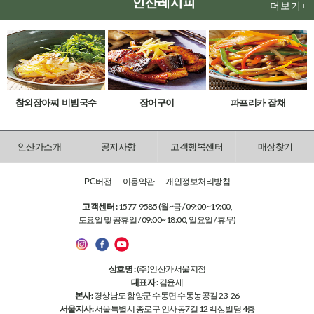
인산레시피
더보기+
참외장아찌 비빔국수
장어구이
파프리카 잡채
인산가소개
공지사항
고객행복센터
매장찾기
PC버전
이용약관
개인정보처리방침
고객센터 :
1577-9585 (월~금 / 09:00~19:00,
토요일 및 공휴일 / 09:00~18:00, 일요일 / 휴무)
상호명 :
(주)인산가서울지점
대표자 :
김윤세
본사:
경상남도 함양군 수동면 수동농공길 23-26
서울지사:
서울특별시 종로구 인사동7길 12 백상빌딩 4층