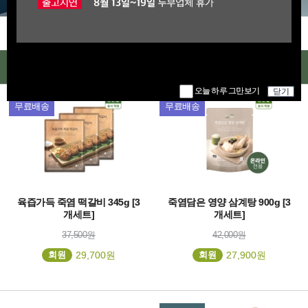
오늘 하루 그만보기
닫기
인기상품
오늘 하루 그만보기
닫기
신제품
무료배송
무료배송
육즙가득 죽염 떡갈비 345g [3
죽염담은 영양 삼계탕 900g [3
개세트]
개세트]
37,500원
42,000원
회원
29,700원
회원
27,900원