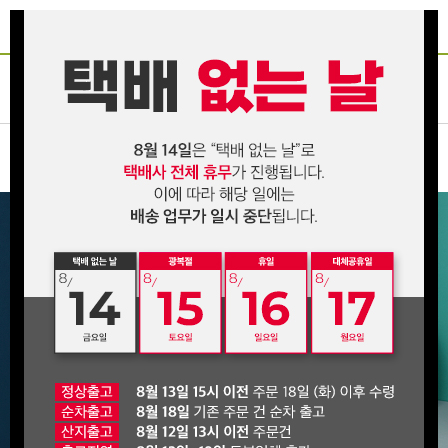
인산죽염
죽염장류
진액/고
환/분말
건강식품
온라인전용
화장품
선물세트