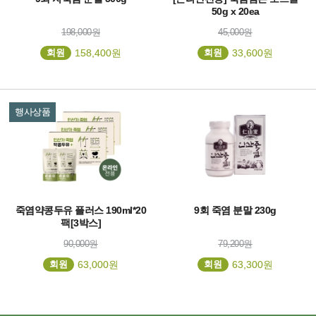
50g x 20ea
198,000원
45,000원
회원
158,400원
회원
33,600원
행사상품
죽염약콩두유 플러스 190ml*20
9회 죽염 분말 230g
팩[3박스]
90,000원
79,200원
회원
63,000원
회원
63,300원