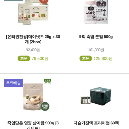
[온라인전용]데이넛츠 25g x 30
9회 죽염 분말 500g
개 [2box]
92,400원
161,000원
회원
78,500원
회원
128,800원
무료배송
죽염담은 영양 삼계탕 900g [3
다슬기진액 프리미엄 60팩
개세트]