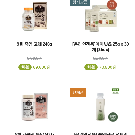
행사상품
9회 죽염 고체 240g
[온라인전용]데이넛츠 25g x 30
개 [2box]
87,100원
92,400원
회원
69,600원
회원
78,500원
신제품
9회 자죽염 분말 500g
[온라인전용] 죽염담은 오트밀