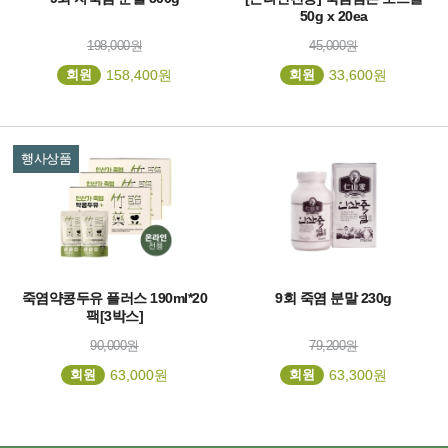
50g x 20ea
198,000원
45,000원
회원
158,400원
회원
33,600원
행사상품
죽염약콩두유 플러스 190ml*20
9회 죽염 분말 230g
팩[3박스]
90,000원
79,200원
회원
63,000원
회원
63,300원