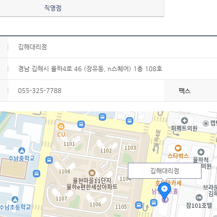
직영점
김해대리점
경남 김해시 율하4로 46 (장유동, n스퀘어) 1층 108호
055-325-7788
팩스
김해대리점