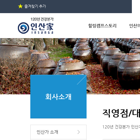
★
즐겨찾기 추가
힐링캠프스토리
인산
회사소개
직영점/
120년 건강본가 인산
인산가 소개