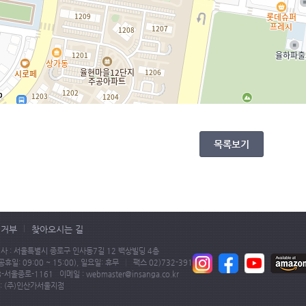
목록보기
집거부
찾아오시는 길
사 : 서울특별시 종로구 인사동7길 12 백상빌딩 4층
공휴일: 09:00 ~ 15:00), 일요일: 휴무
팩스 02)732-3919
서울종로-1161 이메일 : webmaster@insanga.co.kr
: (주)인산가서울지점