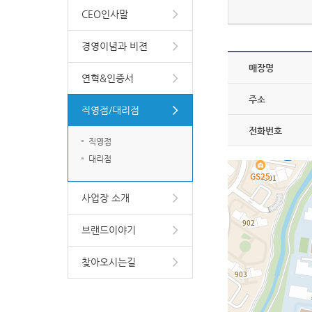
CEO인사말
경영이념과 비젼
매장명
연혁&인증서
주소
직영점/대리점
전화번호
직영점
대리점
사업장 소개
브랜드이야기
찾아오시는길