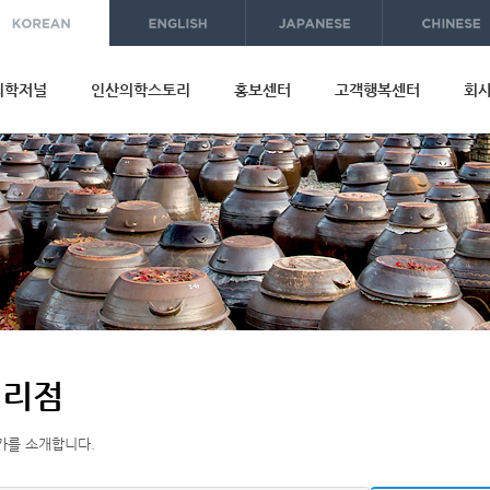
메
뉴
건
너
의학저널
인산의학스토리
홍보센터
고객행복센터
회
뛰
기
대리점
가를 소개합니다.