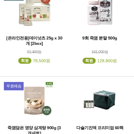
[온라인전용]데이넛츠 25g x 30
9회 죽염 분말 500g
개 [2box]
92,400원
161,000원
회원
78,500원
회원
128,800원
무료배송
죽염담은 영양 삼계탕 900g [3
다슬기진액 프리미엄 60팩
개세트]