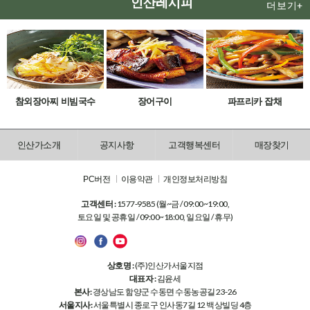
인산레시피
더보기+
참외장아찌 비빔국수
장어구이
파프리카 잡채
인산가소개
공지사항
고객행복센터
매장찾기
PC버전
이용약관
개인정보처리방침
고객센터 :
1577-9585 (월~금 / 09:00~19:00,
토요일 및 공휴일 / 09:00~18:00, 일요일 / 휴무)
상호명 :
(주)인산가서울지점
대표자 :
김윤세
본사:
경상남도 함양군 수동면 수동농공길 23-26
서울지사:
서울특별시 종로구 인사동7길 12 백상빌딩 4층