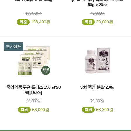
50g x 20ea
198,000원
45,000원
회원
158,400원
회원
33,600원
행사상품
죽염약콩두유 플러스 190ml*20
9회 죽염 분말 230g
팩[3박스]
90,000원
79,200원
회원
63,000원
회원
63,300원