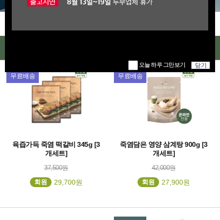
오늘 하루 그만보기
닫기
인기상품
오늘 하루 그만보기
닫기
신제품
무료배송
무료배송
육즙가득 죽염 떡갈비 345g [3
죽염담은 영양 삼계탕 900g [3
개세트]
개세트]
37,500원
42,000원
회원
29,700원
회원
27,900원