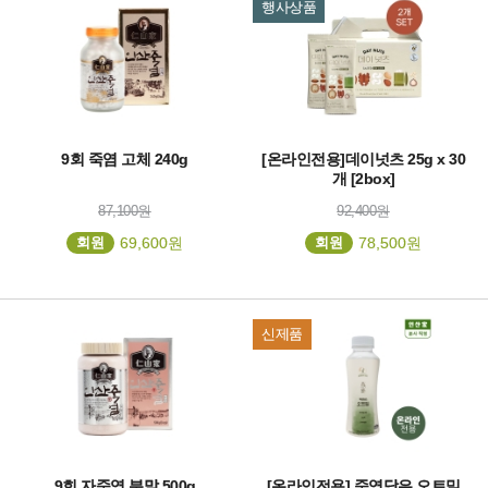
행사상품
9회 죽염 고체 240g
[온라인전용]데이넛츠 25g x 30
개 [2box]
87,100원
92,400원
회원
69,600원
회원
78,500원
신제품
9회 자죽염 분말 500g
[온라인전용] 죽염담은 오트밀