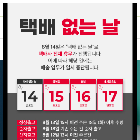
인산죽염
죽염장류
진액/고
환/분말
건강식품
온라인전용
화장품
선물세트